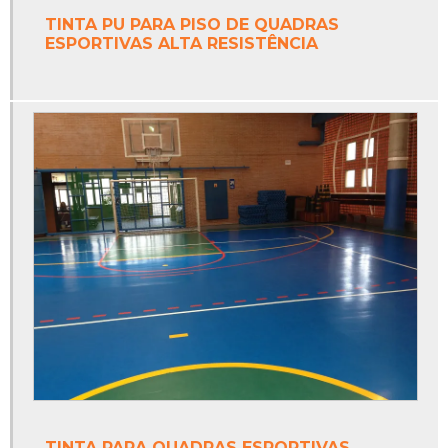
Fabricantes de redes de tenis
TINTA PU PARA PISO DE QUADRAS
ESPORTIVAS ALTA RESISTÊNCIA
Fabricantes de tintas poliuretano
Onde vende trave de futsal
Piso monolítico
Piso monolítico antiderrapante
Piso monolítico área externa
Piso monolítico borracha
Piso monolítico emborrachado
Piso monolítico epóxi
Piso monolítico externo
Piso monolítico para playground
TINTA PARA QUADRAS ESPORTIVAS