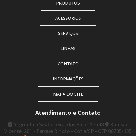
PRODUTOS
Tinta pu para piso
ACESSÓRIOS
Tinta pu para piso 18 litros
SERVIÇOS
Tinta pu para piso cinza
Tinta pu para piso de concreto
LINHAS
Tinta pu para piso de quadras esportivas alta resistência
CONTATO
Tinta pu para piso industrial
INFORMAÇÕES
Tinta pu para piso rendimento
MAPA DO SITE
Tinta pu piso externo
Tinta pu preto fosco
Atendimento e Contato
Trave de futebol de campo
Segunda a Sexta-feira, das 8h às 17h48
Rua São
Vicente, 201 - Parque Rincão - Cotia/SP - CEP 06705-435