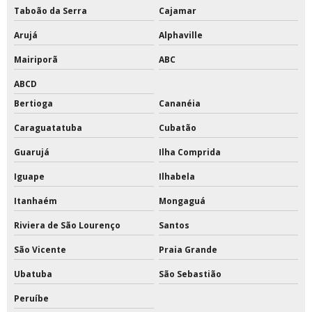
Tinta epóxi pu para piso
Taboão da Serra
Cajamar
Tinta epóxi rendimento por m2
Arujá
Alphaville
Tinta para pintar quadras
Mairiporã
ABC
ABCD
Tinta para pintar quadras esportivas
Bertioga
Cananéia
Tinta para pintura de quadras
Caraguatatuba
Cubatão
Tinta para quadras
Guarujá
Ilha Comprida
Tinta para quadras esportivas
Iguape
Ilhabela
Itanhaém
Mongaguá
Tinta poliuretano 18 litros
Riviera de São Lourenço
Santos
Tinta poliuretano alifático
São Vicente
Praia Grande
Tinta poliuretano para piso de concreto
Ubatuba
São Sebastião
Tinta poliuretano pu
Peruíbe