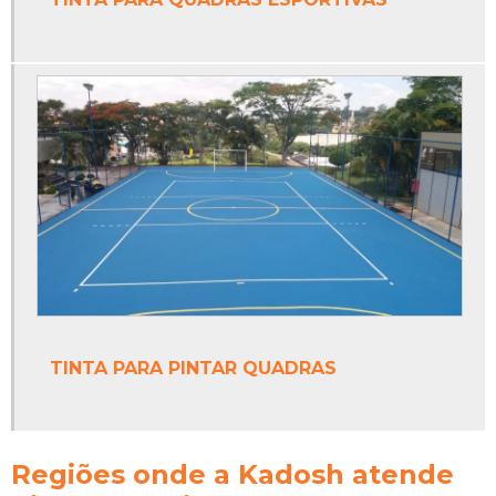
Piso para quadra poliesportiva
Poste de vôlei oficial
Poste de vôlei profissional
Poste móvel para vôlei
Poste para rede de beach tennis
Poste para rede de vôlei
Poste para rede de vôlei oficial
Poste para rede de voleibol
TINTA PARA PINTAR QUADRAS
Poste para vôlei
Poste para vôlei de quadra
Regiões onde a Kadosh atende