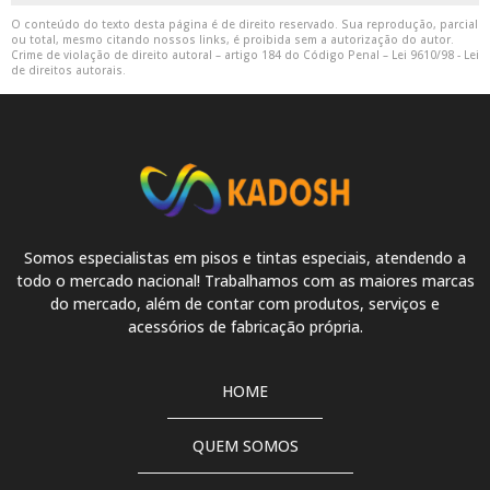
Tinta pu
O conteúdo do texto desta página é de direito reservado. Sua reprodução, parcial
ou total, mesmo citando nossos links, é proibida sem a autorização do autor.
Crime de violação de direito autoral – artigo 184 do Código Penal –
Lei 9610/98 - Lei
Tinta pu branca brilhante
de direitos autorais
.
Tinta pu branco fosco
Tinta pu branco puro
Tinta pu cinza
Tinta pu cinza claro
Somos especialistas em pisos e tintas especiais, atendendo a
todo o mercado nacional! Trabalhamos com as maiores marcas
Tinta pu cinza escuro
do mercado, além de contar com produtos, serviços e
acessórios de fabricação própria.
Tinta pu cinza grafite
Tinta pu com catalisador
HOME
Tinta pu com verniz
QUEM SOMOS
Tinta pu fosca