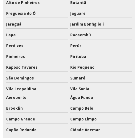
Alto de Pinheiros
Butantã
Tabela de basquete acrilico oficial preço
Freguesia do Ó
Jaguaré
Tabela de basquete com estrutura de ferro
Jaraguá
Jardim Bonfiglioli
Tabela de basquete com estrutura preço
Lapa
Pacaembú
Perdizes
Perús
Tabela de basquete oficial
Pinheiros
Pirituba
Tabela de basquete oficial a venda
Raposo Tavares
Rio Pequeno
Tabela de basquete oficial acrílico
São Domingos
Sumaré
Tabela de basquete oficial com suporte
Vila Leopoldina
Vila Sonia
Aeroporto
Água Funda
Tabela de basquete oficial de acrílico preço
Brooklin
Campo Belo
Tabela de basquete oficial em vidro temperado
Campo Grande
Campo Limpo
Tabela de basquete oficial movel
Capão Redondo
Cidade Ademar