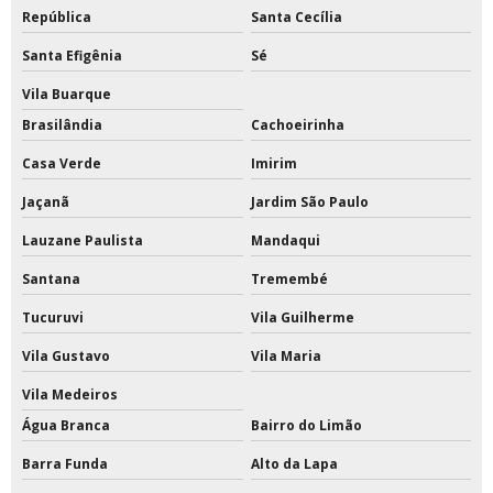
Rede de beach tennis profissional
República
Santa Cecília
Santa Efigênia
Sé
Rede de tênis preço
Vila Buarque
Rede de tênis profissional
Brasilândia
Cachoeirinha
Rede para trave de futsal
Casa Verde
Imirim
Redes de proteção para quadras esportivas
Jaçanã
Jardim São Paulo
Lauzane Paulista
Mandaqui
Redes de tenis de quadra
Santana
Tremembé
Redes esportivas
Tucuruvi
Vila Guilherme
Redes esportivas de proteção
Vila Gustavo
Vila Maria
Redes esportivas para quadras
Vila Medeiros
Água Branca
Bairro do Limão
Redes esportivas sob medida
Barra Funda
Alto da Lapa
Reformas em quadras esportivas