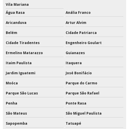
Tinta de poliuretano para piso
Vila Mariana
Água Rasa
Anália Franco
Tinta de poliuretano para piso externo
Aricanduva
Artur Alvim
Tinta epóxi a base de solvente 18 litros
Belém
Cidade Patriarca
Tinta epóxi a base de solvente com catalisador
Cidade Tiradentes
Engenheiro Goulart
Tinta epóxi área externa
Ermelino Matarazzo
Guianazes
Itaim Paulista
Itaquera
Tinta epóxi base solvente
Jardim Iguatemi
José Bonifácio
Tinta epóxi base solvente preço
Moóca
Parque do Carmo
Tinta epóxi branca
Parque São Lucas
Parque São Rafael
Tinta epóxi com catalisador
Penha
Ponte Rasa
Tinta epóxi com catalisador preço
São Mateus
São Miguel Paulista
Sapopemba
Tatuapé
Tinta epóxi ferro