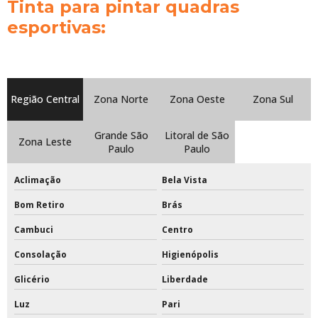
Poste para voleibol
Tinta para pintar quadras
esportivas:
Preço da tinta epóxi
Preço de trave de futebol de campo
Preço tabela de basquete oficial em acrílico
Região Central
Zona Norte
Zona Oeste
Zona Sul
Preço tinta epóxi para quadras esportivas
Grande São
Litoral de São
Zona Leste
Paulo
Paulo
Primer pu
Primer pu para madeira
Aclimação
Bela Vista
Bom Retiro
Brás
Quanto custa tabela de basquete oficial
Cambuci
Centro
Rede de beach tennis
Consolação
Higienópolis
Rede de beach tennis completa
Glicério
Liberdade
Rede de beach tennis oficial
Luz
Pari