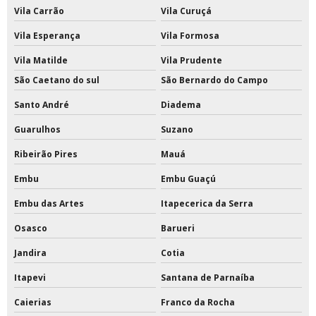
Vila Carrão
Vila Curuçá
Tinta epóxi fosca
Vila Esperança
Vila Formosa
Tinta epóxi impermeabilizante
Vila Matilde
Vila Prudente
Tinta epóxi industrial para metal
São Caetano do sul
São Bernardo do Campo
Santo André
Diadema
Tinta epóxi industrial para piso
Guarulhos
Suzano
Tinta epóxi para escada de concreto
Ribeirão Pires
Mauá
Tinta epóxi para estrutura metálica
Embu
Embu Guaçú
Tinta epóxi para metal
Embu das Artes
Itapecerica da Serra
Tinta epóxi para parede
Osasco
Barueri
Jandira
Cotia
Tinta epóxi para parede externa
Itapevi
Santana de Parnaíba
Tinta epóxi para piso externo
Caierias
Franco da Rocha