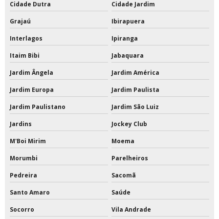
Tabelas de basquete móvel
Cidade Dutra
Cidade Jardim
Tabelas de basquete para condomínios
Grajaú
Ibirapuera
Interlagos
Ipiranga
Tabelas de basquete profissional
Itaim Bibi
Jabaquara
Tampa para poste de vôlei
Jardim Ângela
Jardim América
Tinta a base de pu
Jardim Europa
Jardim Paulista
Tinta acrílica a base de água
Jardim Paulistano
Jardim São Luiz
Tinta acrílica a base de água 18 litros
Jardins
Jockey Club
M'Boi Mirim
Moema
Tinta acrílica interna e externa
Morumbi
Parelheiros
Tinta acrílica para quadra
Pedreira
Sacomã
Tinta acrílica para quadra poliesportiva
Santo Amaro
Saúde
Tinta de poliuretano
Socorro
Vila Andrade