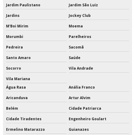
Tabelas de basquete profissional
Jardim Paulistano
Jardim São Luiz
Tampa para poste de vôlei
Jardins
Jockey Club
Tinta a base de pu
M'Boi Mirim
Moema
Morumbi
Parelheiros
Tinta acrílica a base de água
Pedreira
Sacomã
Tinta acrílica a base de água 18 litros
Santo Amaro
Saúde
Tinta acrílica interna e externa
Socorro
Vila Andrade
Tinta acrílica para quadra
Vila Mariana
Água Rasa
Anália Franco
Tinta acrílica para quadra poliesportiva
Aricanduva
Artur Alvim
Tinta de poliuretano
Belém
Cidade Patriarca
Tinta de poliuretano para piso
Cidade Tiradentes
Engenheiro Goulart
Tinta de poliuretano para piso externo
Ermelino Matarazzo
Guianazes