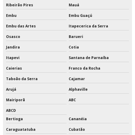
Ribeirão Pires
Mauá
Tinta epóxi industrial para metal
Embu
Embu Guaçú
Tinta epóxi industrial para piso
Embu das Artes
Itapecerica da Serra
Tinta epóxi para escada de concreto
Osasco
Barueri
Tinta epóxi para estrutura metálica
Jandira
Cotia
Itapevi
Santana de Parnaíba
Tinta epóxi para metal
Caierias
Franco da Rocha
Tinta epóxi para parede
Taboão da Serra
Cajamar
Tinta epóxi para parede externa
Arujá
Alphaville
Tinta epóxi para piso externo
Mairiporã
ABC
Tinta epóxi pu para piso
ABCD
Bertioga
Cananéia
Tinta epóxi rendimento por m2
Caraguatatuba
Cubatão