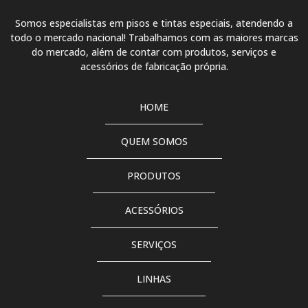
Tinta pu branco fosco
Somos especialistas em pisos e tintas especiais, atendendo a
todo o mercado nacional! Trabalhamos com as maiores marcas
Tinta pu branco puro
do mercado, além de contar com produtos, serviços e
acessórios de fabricação própria.
Tinta pu cinza
Tinta pu cinza claro
HOME
Tinta pu cinza escuro
QUEM SOMOS
Tinta pu cinza grafite
PRODUTOS
Tinta pu com catalisador
ACESSÓRIOS
Tinta pu com verniz
Tinta pu fosca
SERVIÇOS
Tinta pu para piso
LINHAS
Tinta pu para piso 18 litros