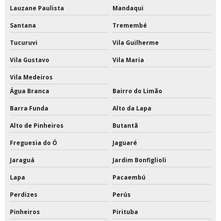
Rede de tênis profissional
Lauzane Paulista
Mandaqui
Santana
Tremembé
Rede para trave de futsal
Tucuruvi
Vila Guilherme
Redes de proteção para quadras esportivas
Vila Gustavo
Vila Maria
Redes de tenis de quadra
Vila Medeiros
Redes esportivas
Água Branca
Bairro do Limão
Barra Funda
Alto da Lapa
Redes esportivas de proteção
Alto de Pinheiros
Butantã
Redes esportivas para quadras
Freguesia do Ó
Jaguaré
Redes esportivas sob medida
Jaraguá
Jardim Bonfiglioli
Reformas em quadras esportivas
Lapa
Pacaembú
Tabela de basquete acrilico oficial preço
Perdizes
Perús
Pinheiros
Pirituba
Tabela de basquete com estrutura de ferro