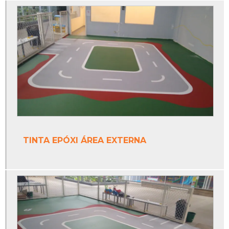
Onde vende trave de futsal
Piso monolítico
Piso monolítico antiderrapante
Piso monolítico área externa
Piso monolítico borracha
Piso monolítico emborrachado
Piso monolítico epóxi
TINTA EPÓXI ÁREA EXTERNA
Piso monolítico externo
Piso monolítico para playground
Piso para quadra poliesportiva
Poste de vôlei oficial