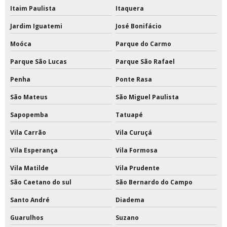
Tinta epóxi a base de solvente 18 litros
Itaim Paulista
Itaquera
Jardim Iguatemi
José Bonifácio
Tinta epóxi a base de solvente com catalisador
Moóca
Parque do Carmo
Tinta epóxi área externa
Parque São Lucas
Parque São Rafael
Tinta epóxi base solvente
Penha
Ponte Rasa
Tinta epóxi base solvente preço
São Mateus
São Miguel Paulista
Tinta epóxi branca
Sapopemba
Tatuapé
Vila Carrão
Vila Curuçá
Tinta epóxi com catalisador
Vila Esperança
Vila Formosa
Tinta epóxi com catalisador preço
Vila Matilde
Vila Prudente
Tinta epóxi ferro
São Caetano do sul
São Bernardo do Campo
Tinta epóxi fosca
Santo André
Diadema
Guarulhos
Suzano
Tinta epóxi impermeabilizante