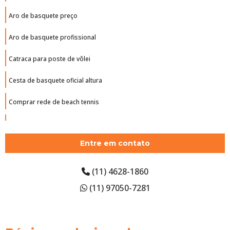
Aro de basquete preço
Aro de basquete profissional
Catraca para poste de vôlei
Cesta de basquete oficial altura
Comprar rede de beach tennis
Comprar tabela de basquete oficial
Entre em contato
Empresa de piso monolítico
Estrutura de basquete
(11) 4628-1860
(11) 97050-7281
Estrutura de basquete oficial
Estrutura para cesta de basquete