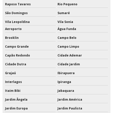
Raposo Tavares
Rio Pequeno
Tabela de basquete com estrutura preço
São Domingos
Sumaré
Tabela de basquete oficial
Vila Leopoldina
Vila Sonia
Tabela de basquete oficial a venda
Aeroporto
Água Funda
Brooklin
Campo Belo
Tabela de basquete oficial acrílico
Campo Grande
Campo Limpo
Tabela de basquete oficial com suporte
Capão Redondo
Cidade Ademar
Tabela de basquete oficial de acrílico preço
Cidade Dutra
Cidade Jardim
Tabela de basquete oficial em vidro temperado
Grajaú
Ibirapuera
Tabela de basquete oficial movel
Interlagos
Ipiranga
Itaim Bibi
Jabaquara
Tabelas de basquete móvel
Jardim Ângela
Jardim América
Tabelas de basquete para condomínios
Jardim Europa
Jardim Paulista