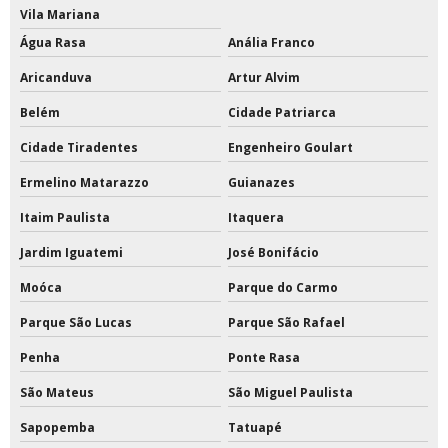
Vila Mariana
Tinta epóxi com catalisador
Água Rasa
Anália Franco
Aricanduva
Artur Alvim
Tinta epóxi com catalisador preço
Belém
Cidade Patriarca
Tinta epóxi ferro
Cidade Tiradentes
Engenheiro Goulart
Tinta epóxi fosca
Ermelino Matarazzo
Guianazes
Tinta epóxi impermeabilizante
Itaim Paulista
Itaquera
Tinta epóxi industrial para metal
Jardim Iguatemi
José Bonifácio
Moóca
Parque do Carmo
Tinta epóxi industrial para piso
Parque São Lucas
Parque São Rafael
Tinta epóxi para escada de concreto
Penha
Ponte Rasa
Tinta epóxi para estrutura metálica
São Mateus
São Miguel Paulista
Tinta epóxi para metal
Sapopemba
Tatuapé