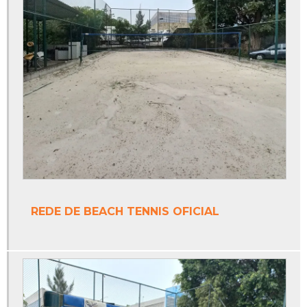
Piso monolítico epóxi
Piso monolítico externo
Piso monolítico para playground
Piso para quadra poliesportiva
Poste de vôlei oficial
Poste de vôlei profissional
Poste móvel para vôlei
REDE DE BEACH TENNIS OFICIAL
Poste para rede de beach tennis
Poste para rede de vôlei
Poste para rede de vôlei oficial