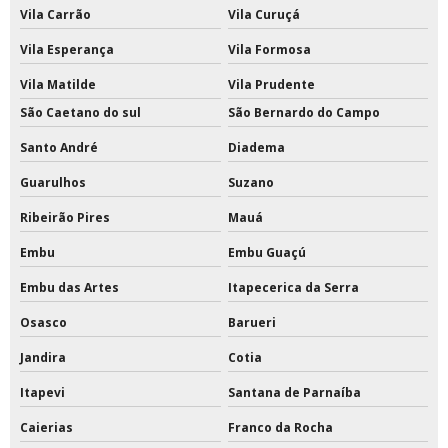
Tinta epóxi para parede
Vila Carrão
Vila Curuçá
Vila Esperança
Vila Formosa
Tinta epóxi para parede externa
Vila Matilde
Vila Prudente
Tinta epóxi para piso externo
São Caetano do sul
São Bernardo do Campo
Tinta epóxi pu para piso
Santo André
Diadema
Tinta epóxi rendimento por m2
Guarulhos
Suzano
Ribeirão Pires
Mauá
Tinta para pintar quadras
Embu
Embu Guaçú
Tinta para pintar quadras esportivas
Embu das Artes
Itapecerica da Serra
Tinta para pintura de quadras
Osasco
Barueri
Tinta para quadras
Jandira
Cotia
Tinta para quadras esportivas
Itapevi
Santana de Parnaíba
Caierias
Franco da Rocha
Tinta poliuretano 18 litros