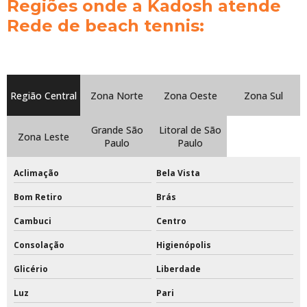
Regiões onde a Kadosh atende
Rede de beach tennis
Rede de beach tennis:
Rede de beach tennis completa
Rede de beach tennis oficial
Região Central
Zona Norte
Zona Oeste
Zona Sul
Rede de beach tennis profissional
Grande São
Litoral de São
Rede de tênis preço
Zona Leste
Paulo
Paulo
Rede de tênis profissional
Aclimação
Bela Vista
Rede para trave de futsal
Bom Retiro
Brás
Redes de proteção para quadras esportivas
Cambuci
Centro
Consolação
Higienópolis
Redes de tenis de quadra
Glicério
Liberdade
Redes esportivas
Luz
Pari
Redes esportivas de proteção