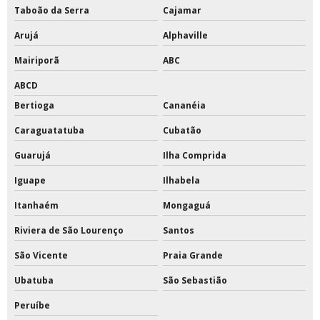
Taboão da Serra
Cajamar
Tinta poliuretano alifático
Arujá
Alphaville
Tinta poliuretano para piso de concreto
Mairiporã
ABC
Tinta poliuretano pu
ABCD
Bertioga
Cananéia
Tinta pu
Caraguatatuba
Cubatão
Tinta pu branca brilhante
Guarujá
Ilha Comprida
Tinta pu branco fosco
Iguape
Ilhabela
Tinta pu branco puro
Itanhaém
Mongaguá
Tinta pu cinza
Riviera de São Lourenço
Santos
São Vicente
Praia Grande
Tinta pu cinza claro
Ubatuba
São Sebastião
Tinta pu cinza escuro
Peruíbe
Tinta pu cinza grafite