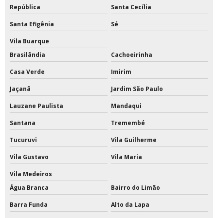
República
Santa Cecília
Redes esportivas para quadras
Santa Efigênia
Sé
Redes esportivas sob medida
Vila Buarque
Brasilândia
Cachoeirinha
Reformas em quadras esportivas
Casa Verde
Imirim
Tabela de basquete acrilico oficial preço
Jaçanã
Jardim São Paulo
Tabela de basquete com estrutura de ferro
Lauzane Paulista
Mandaqui
Tabela de basquete com estrutura preço
Santana
Tremembé
Tucuruvi
Vila Guilherme
Tabela de basquete oficial
Vila Gustavo
Vila Maria
Tabela de basquete oficial a venda
Vila Medeiros
Tabela de basquete oficial acrílico
Água Branca
Bairro do Limão
Tabela de basquete oficial com suporte
Barra Funda
Alto da Lapa