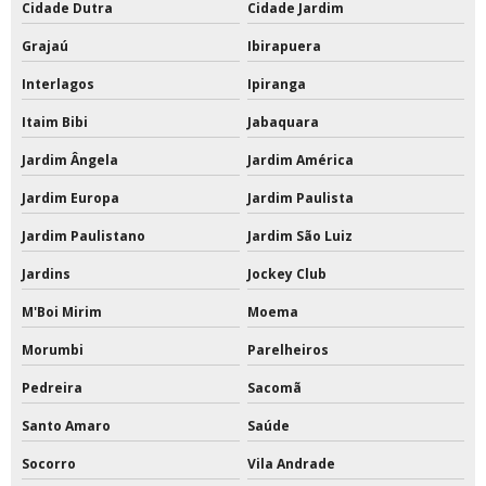
Cidade Dutra
Cidade Jardim
Tinta acrílica para quadra
Grajaú
Ibirapuera
Tinta acrílica para quadra poliesportiva
Interlagos
Ipiranga
Tinta de poliuretano
Itaim Bibi
Jabaquara
Jardim Ângela
Jardim América
Tinta de poliuretano para piso
Jardim Europa
Jardim Paulista
Tinta de poliuretano para piso externo
Jardim Paulistano
Jardim São Luiz
Tinta epóxi a base de solvente 18 litros
Jardins
Jockey Club
Tinta epóxi a base de solvente com catalisador
M'Boi Mirim
Moema
Tinta epóxi área externa
Morumbi
Parelheiros
Pedreira
Sacomã
Tinta epóxi base solvente
Santo Amaro
Saúde
Tinta epóxi base solvente preço
Socorro
Vila Andrade
Tinta epóxi branca