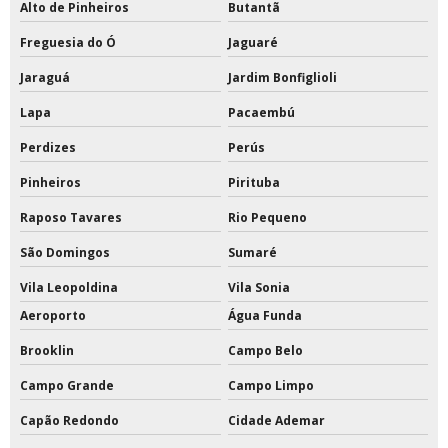
Alto de Pinheiros
Butantã
Tabela de basquete oficial de acrílico preço
Freguesia do Ó
Jaguaré
Tabela de basquete oficial em vidro temperado
Jaraguá
Jardim Bonfiglioli
Tabela de basquete oficial movel
Lapa
Pacaembú
Tabelas de basquete móvel
Perdizes
Perús
Tabelas de basquete para condomínios
Pinheiros
Pirituba
Raposo Tavares
Rio Pequeno
Tabelas de basquete profissional
São Domingos
Sumaré
Tampa para poste de vôlei
Vila Leopoldina
Vila Sonia
Tinta a base de pu
Aeroporto
Água Funda
Tinta acrílica a base de água
Brooklin
Campo Belo
Campo Grande
Campo Limpo
Tinta acrílica a base de água 18 litros
Capão Redondo
Cidade Ademar
Tinta acrílica interna e externa