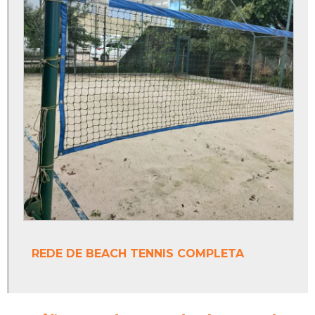
Poste para rede de voleibol
Poste para vôlei
Poste para vôlei de quadra
Poste para voleibol
Preço da tinta epóxi
Preço de trave de futebol de campo
Preço tabela de basquete oficial em acrílico
Preço tinta epóxi para quadras esportivas
Primer pu
REDE DE BEACH TENNIS COMPLETA
Primer pu para madeira
Quanto custa tabela de basquete oficial