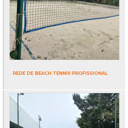
Fábrica de trave de futsal
Fabricante de tinta epóxi
Fabricante de tinta epóxi piso
Fabricantes de redes de tenis
Fabricantes de tintas poliuretano
Onde vende trave de futsal
REDE DE BEACH TENNIS PROFISSIONAL
Piso monolítico
Piso monolítico antiderrapante
Piso monolítico área externa
Piso monolítico borracha
Piso monolítico emborrachado