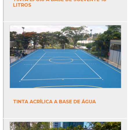
LITROS
Piso monolítico antiderrapante
Piso monolítico área externa
Piso monolítico borracha
Piso monolítico emborrachado
Piso monolítico epóxi
Piso monolítico externo
Piso monolítico para playground
Piso para quadra poliesportiva
TINTA ACRÍLICA A BASE DE ÁGUA
Poste de vôlei oficial
Poste de vôlei profissional
Poste móvel para vôlei