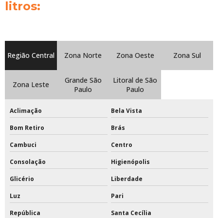
litros:
Preço tinta epóxi para quadras esportivas
Primer pu
Primer pu para madeira
Região Central
Zona Norte
Zona Oeste
Zona Sul
Quanto custa tabela de basquete oficial
Grande São
Litoral de São
Zona Leste
Rede de beach tennis
Paulo
Paulo
Rede de beach tennis completa
Aclimação
Bela Vista
Bom Retiro
Brás
Rede de beach tennis oficial
Cambuci
Centro
Rede de beach tennis profissional
Consolação
Higienópolis
Rede de tênis preço
Glicério
Liberdade
Rede de tênis profissional
Luz
Pari
Rede para trave de futsal
República
Santa Cecília