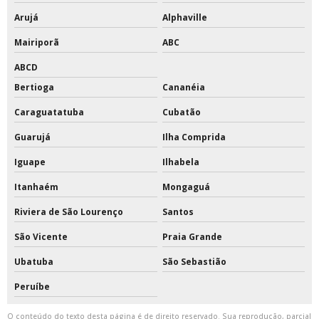
Tinta para pintura de quadras
Arujá
Alphaville
Tinta para quadras
Mairiporã
ABC
ABCD
Tinta para quadras esportivas
Bertioga
Cananéia
Tinta poliuretano 18 litros
Caraguatatuba
Cubatão
Tinta poliuretano alifático
Guarujá
Ilha Comprida
Tinta poliuretano para piso de concreto
Iguape
Ilhabela
Itanhaém
Mongaguá
Tinta poliuretano pu
Riviera de São Lourenço
Santos
Tinta pu
São Vicente
Praia Grande
Tinta pu branca brilhante
Ubatuba
São Sebastião
Tinta pu branco fosco
Peruíbe
Tinta pu branco puro
O conteúdo do texto desta página é de direito reservado. Sua reprodução, parcial