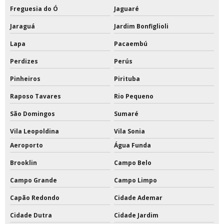
Freguesia do Ó
Jaguaré
Tabela de basquete oficial a venda
Jaraguá
Jardim Bonfiglioli
Tabela de basquete oficial acrílico
Lapa
Pacaembú
Perdizes
Perús
Tabela de basquete oficial com suporte
Pinheiros
Pirituba
Tabela de basquete oficial de acrílico preço
Raposo Tavares
Rio Pequeno
Tabela de basquete oficial em vidro temperado
São Domingos
Sumaré
Tabela de basquete oficial movel
Vila Leopoldina
Vila Sonia
Aeroporto
Água Funda
Tabelas de basquete móvel
Brooklin
Campo Belo
Tabelas de basquete para condomínios
Campo Grande
Campo Limpo
Tabelas de basquete profissional
Capão Redondo
Cidade Ademar
Tampa para poste de vôlei
Cidade Dutra
Cidade Jardim