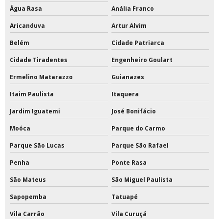
Água Rasa
Anália Franco
Tinta epóxi área externa
Aricanduva
Artur Alvim
Tinta epóxi base solvente
Belém
Cidade Patriarca
Tinta epóxi base solvente preço
Cidade Tiradentes
Engenheiro Goulart
Tinta epóxi branca
Ermelino Matarazzo
Guianazes
Itaim Paulista
Itaquera
Tinta epóxi com catalisador
Jardim Iguatemi
José Bonifácio
Tinta epóxi com catalisador preço
Moóca
Parque do Carmo
Tinta epóxi ferro
Parque São Lucas
Parque São Rafael
Tinta epóxi fosca
Penha
Ponte Rasa
Tinta epóxi impermeabilizante
São Mateus
São Miguel Paulista
Sapopemba
Tatuapé
Tinta epóxi industrial para metal
Vila Carrão
Vila Curuçá
Tinta epóxi industrial para piso