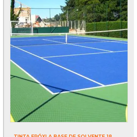
Fábrica de redes para quadras esportivas
Fábrica de tabela de basquete oficial
Fábrica de tinta epóxi
Fábrica de tinta epóxi para piso
Fábrica de trave de futsal
Fabricante de tinta epóxi
Fabricante de tinta epóxi piso
Fabricantes de redes de tenis
Fabricantes de tintas poliuretano
Onde vende trave de futsal
Piso monolítico
TINTA EPÓXI A BASE DE SOLVENTE 18