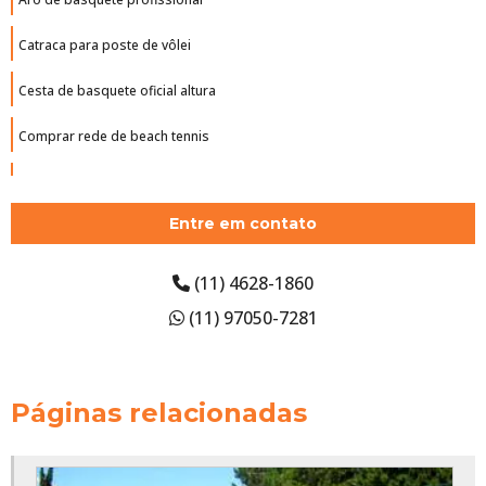
Catraca para poste de vôlei
Cesta de basquete oficial altura
Comprar rede de beach tennis
Comprar tabela de basquete oficial
Entre em contato
Empresa de piso monolítico
Estrutura de basquete
(11) 4628-1860
(11) 97050-7281
Estrutura de basquete oficial
Estrutura para cesta de basquete
Páginas relacionadas
Estrutura para tabela de basquete
Estrutura para tabela de basquete oficial