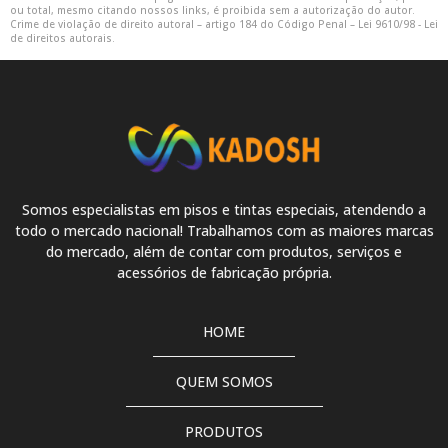
ou total, mesmo citando nossos links, é proibida sem a autorização do autor.
Crime de violação de direito autoral – artigo 184 do Código Penal –
Lei 9610/98 - Lei
Tinta pu cinza
de direitos autorais
.
Tinta pu cinza claro
Tinta pu cinza escuro
Tinta pu cinza grafite
Tinta pu com catalisador
Somos especialistas em pisos e tintas especiais, atendendo a
todo o mercado nacional! Trabalhamos com as maiores marcas
Tinta pu com verniz
do mercado, além de contar com produtos, serviços e
acessórios de fabricação própria.
Tinta pu fosca
Tinta pu para piso
HOME
Tinta pu para piso 18 litros
QUEM SOMOS
Tinta pu para piso cinza
PRODUTOS
Tinta pu para piso de concreto