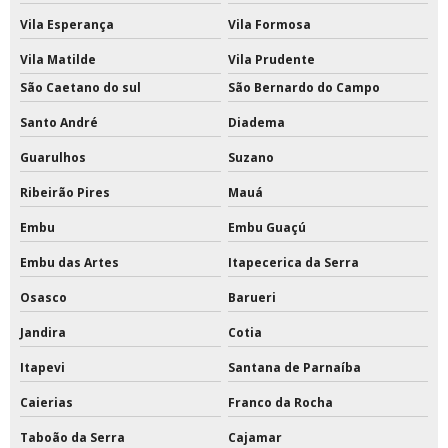
Vila Esperança
Vila Formosa
Tinta epóxi para escada de concreto
Vila Matilde
Vila Prudente
Tinta epóxi para estrutura metálica
São Caetano do sul
São Bernardo do Campo
Santo André
Diadema
Tinta epóxi para metal
Guarulhos
Suzano
Tinta epóxi para parede
Ribeirão Pires
Mauá
Tinta epóxi para parede externa
Embu
Embu Guaçú
Tinta epóxi para piso externo
Embu das Artes
Itapecerica da Serra
Tinta epóxi pu para piso
Osasco
Barueri
Jandira
Cotia
Tinta epóxi rendimento por m2
Itapevi
Santana de Parnaíba
Tinta para pintar quadras
Caierias
Franco da Rocha
Tinta para pintar quadras esportivas
Taboão da Serra
Cajamar