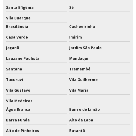
Santa Efigênia
Sé
Redes de proteção para quadras esportivas
Vila Buarque
Redes de tenis de quadra
Brasilândia
Cachoeirinha
Redes esportivas
Casa Verde
Imirim
Redes esportivas de proteção
Jaçanã
Jardim São Paulo
Lauzane Paulista
Mandaqui
Redes esportivas para quadras
Santana
Tremembé
Redes esportivas sob medida
Tucuruvi
Vila Guilherme
Reformas em quadras esportivas
Vila Gustavo
Vila Maria
Tabela de basquete acrilico oficial preço
Vila Medeiros
Água Branca
Bairro do Limão
Tabela de basquete com estrutura de ferro
Barra Funda
Alto da Lapa
Tabela de basquete com estrutura preço
Alto de Pinheiros
Butantã
Tabela de basquete oficial