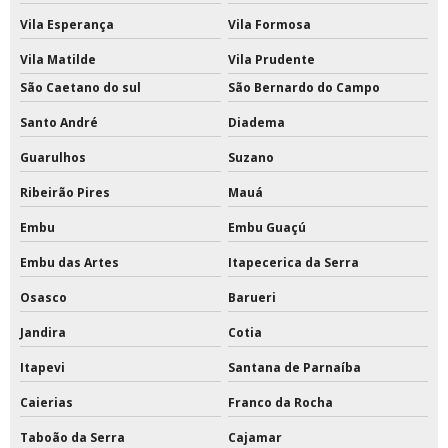
Vila Esperança
Vila Formosa
Tinta epóxi para parede externa
Vila Matilde
Vila Prudente
Tinta epóxi para piso externo
São Caetano do sul
São Bernardo do Campo
Tinta epóxi pu para piso
Santo André
Diadema
Tinta epóxi rendimento por m2
Guarulhos
Suzano
Ribeirão Pires
Mauá
Tinta para pintar quadras
Embu
Embu Guaçú
Tinta para pintar quadras esportivas
Embu das Artes
Itapecerica da Serra
Tinta para pintura de quadras
Osasco
Barueri
Tinta para quadras
Jandira
Cotia
Tinta para quadras esportivas
Itapevi
Santana de Parnaíba
Caierias
Franco da Rocha
Tinta poliuretano 18 litros
Taboão da Serra
Cajamar
Tinta poliuretano alifático