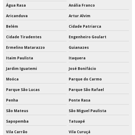
Tinta epóxi com catalisador
Água Rasa
Anália Franco
Aricanduva
Artur Alvim
Tinta epóxi com catalisador preço
Belém
Cidade Patriarca
Tinta epóxi ferro
Cidade Tiradentes
Engenheiro Goulart
Tinta epóxi fosca
Ermelino Matarazzo
Guianazes
Tinta epóxi impermeabilizante
Itaim Paulista
Itaquera
Tinta epóxi industrial para metal
Jardim Iguatemi
José Bonifácio
Moóca
Parque do Carmo
Tinta epóxi industrial para piso
Parque São Lucas
Parque São Rafael
Tinta epóxi para escada de concreto
Penha
Ponte Rasa
Tinta epóxi para estrutura metálica
São Mateus
São Miguel Paulista
Tinta epóxi para metal
Sapopemba
Tatuapé
Tinta epóxi para parede
Vila Carrão
Vila Curuçá