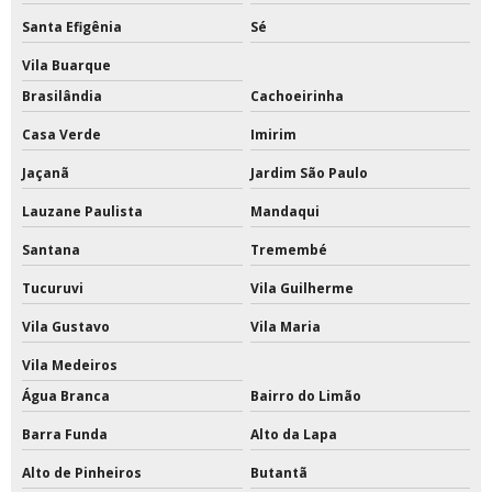
Redes esportivas para quadras
Santa Efigênia
Sé
Redes esportivas sob medida
Vila Buarque
Brasilândia
Cachoeirinha
Reformas em quadras esportivas
Casa Verde
Imirim
Tabela de basquete acrilico oficial preço
Jaçanã
Jardim São Paulo
Tabela de basquete com estrutura de ferro
Lauzane Paulista
Mandaqui
Tabela de basquete com estrutura preço
Santana
Tremembé
Tucuruvi
Vila Guilherme
Tabela de basquete oficial
Vila Gustavo
Vila Maria
Tabela de basquete oficial a venda
Vila Medeiros
Tabela de basquete oficial acrílico
Água Branca
Bairro do Limão
Tabela de basquete oficial com suporte
Barra Funda
Alto da Lapa
Alto de Pinheiros
Butantã
Tabela de basquete oficial de acrílico preço