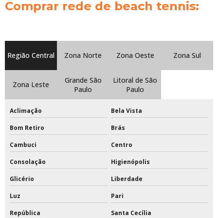
Comprar rede de beach tennis:
Rede de beach tennis completa
Rede de beach tennis oficial
Região Central
Zona Norte
Zona Oeste
Zona Sul
Rede de beach tennis profissional
Grande São
Litoral de São
Rede de tênis preço
Zona Leste
Paulo
Paulo
Rede de tênis profissional
Aclimação
Bela Vista
Rede para trave de futsal
Bom Retiro
Brás
Redes de proteção para quadras esportivas
Cambuci
Centro
Consolação
Higienópolis
Redes de tenis de quadra
Glicério
Liberdade
Redes esportivas
Luz
Pari
Redes esportivas de proteção
República
Santa Cecília