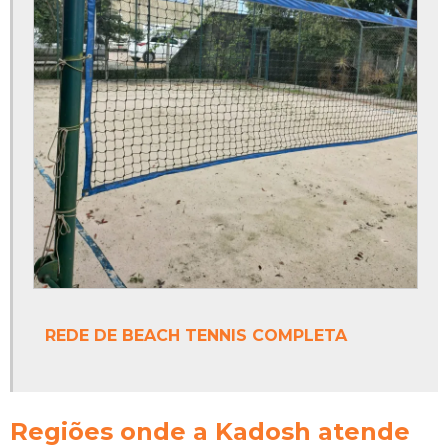
Poste para vôlei
Poste para vôlei de quadra
Poste para voleibol
Preço da tinta epóxi
Preço de trave de futebol de campo
Preço tabela de basquete oficial em acrílico
Preço tinta epóxi para quadras esportivas
Primer pu
REDE DE BEACH TENNIS COMPLETA
Primer pu para madeira
Quanto custa tabela de basquete oficial
Regiões onde a Kadosh atende
Rede de beach tennis