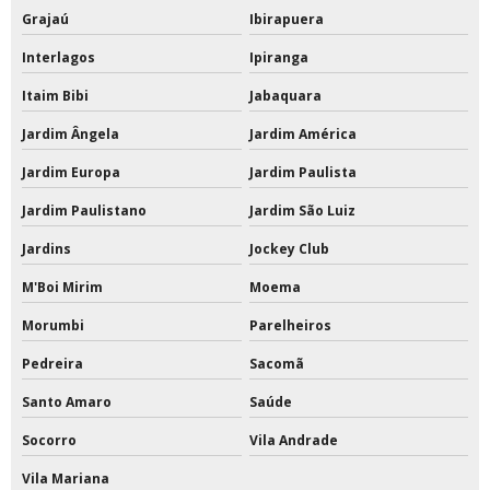
Grajaú
Ibirapuera
Tinta acrílica para quadra poliesportiva
Interlagos
Ipiranga
Tinta de poliuretano
Itaim Bibi
Jabaquara
Jardim Ângela
Jardim América
Tinta de poliuretano para piso
Jardim Europa
Jardim Paulista
Tinta de poliuretano para piso externo
Jardim Paulistano
Jardim São Luiz
Tinta epóxi a base de solvente 18 litros
Jardins
Jockey Club
Tinta epóxi a base de solvente com catalisador
M'Boi Mirim
Moema
Tinta epóxi área externa
Morumbi
Parelheiros
Pedreira
Sacomã
Tinta epóxi base solvente
Santo Amaro
Saúde
Tinta epóxi base solvente preço
Socorro
Vila Andrade
Tinta epóxi branca
Vila Mariana