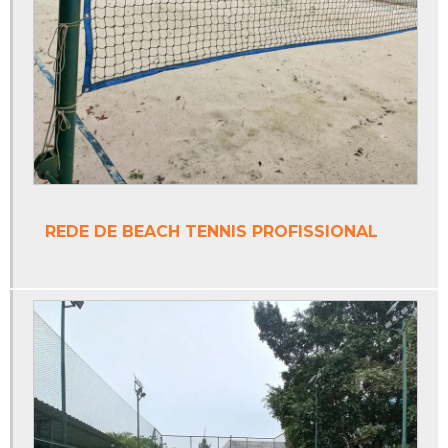
Fabricante de tinta epóxi
Fabricante de tinta epóxi piso
Fabricantes de redes de tenis
Fabricantes de tintas poliuretano
Onde vende trave de futsal
REDE DE BEACH TENNIS PROFISSIONAL
Piso monolítico
Piso monolítico antiderrapante
Piso monolítico área externa
Piso monolítico borracha
Piso monolítico emborrachado