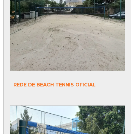
Piso monolítico epóxi
Piso monolítico externo
Piso monolítico para playground
Piso para quadra poliesportiva
Poste de vôlei oficial
Poste de vôlei profissional
Poste móvel para vôlei
REDE DE BEACH TENNIS OFICIAL
Poste para rede de beach tennis
Poste para rede de vôlei
Poste para rede de vôlei oficial
Poste para rede de voleibol