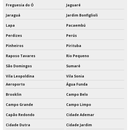
Freguesia do Ó
Jaguaré
Tabela de basquete oficial em vidro temperado
Jaraguá
Jardim Bonfiglioli
Tabela de basquete oficial movel
Lapa
Pacaembú
Tabelas de basquete móvel
Perdizes
Perús
Tabelas de basquete para condomínios
Pinheiros
Pirituba
Raposo Tavares
Rio Pequeno
Tabelas de basquete profissional
São Domingos
Sumaré
Tampa para poste de vôlei
Vila Leopoldina
Vila Sonia
Tinta a base de pu
Aeroporto
Água Funda
Tinta acrílica a base de água
Brooklin
Campo Belo
Campo Grande
Campo Limpo
Tinta acrílica a base de água 18 litros
Capão Redondo
Cidade Ademar
Tinta acrílica interna e externa
Cidade Dutra
Cidade Jardim
Tinta acrílica para quadra