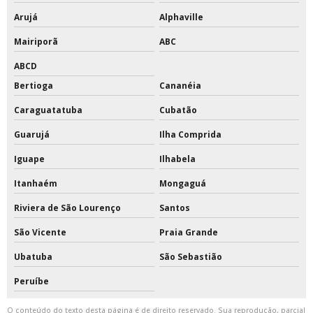
Arujá
Alphaville
Tinta poliuretano para piso de concreto
Mairiporã
ABC
Tinta poliuretano pu
ABCD
Bertioga
Cananéia
Tinta pu
Caraguatatuba
Cubatão
Tinta pu branca brilhante
Guarujá
Ilha Comprida
Tinta pu branco fosco
Iguape
Ilhabela
Tinta pu branco puro
Itanhaém
Mongaguá
Tinta pu cinza
Riviera de São Lourenço
Santos
São Vicente
Praia Grande
Tinta pu cinza claro
Ubatuba
São Sebastião
Tinta pu cinza escuro
Peruíbe
Tinta pu cinza grafite
O conteúdo do texto desta página é de direito reservado. Sua reprodução, parcial