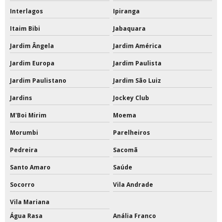
Tampa para poste de vôlei
Interlagos
Ipiranga
Itaim Bibi
Jabaquara
Tinta a base de pu
Jardim Ângela
Jardim América
Tinta acrílica a base de água
Jardim Europa
Jardim Paulista
Tinta acrílica a base de água 18 litros
Jardim Paulistano
Jardim São Luiz
Tinta acrílica interna e externa
Jardins
Jockey Club
Tinta acrílica para quadra
M'Boi Mirim
Moema
Morumbi
Parelheiros
Tinta acrílica para quadra poliesportiva
Pedreira
Sacomã
Tinta de poliuretano
Santo Amaro
Saúde
Tinta de poliuretano para piso
Socorro
Vila Andrade
Tinta de poliuretano para piso externo
Vila Mariana
Água Rasa
Anália Franco
Tinta epóxi a base de solvente 18 litros