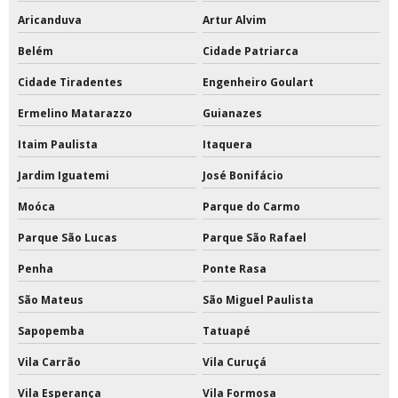
Aricanduva
Artur Alvim
Tinta epóxi a base de solvente com catalisador
Belém
Cidade Patriarca
Tinta epóxi área externa
Cidade Tiradentes
Engenheiro Goulart
Tinta epóxi base solvente
Ermelino Matarazzo
Guianazes
Tinta epóxi base solvente preço
Itaim Paulista
Itaquera
Jardim Iguatemi
José Bonifácio
Tinta epóxi branca
Moóca
Parque do Carmo
Tinta epóxi com catalisador
Parque São Lucas
Parque São Rafael
Tinta epóxi com catalisador preço
Penha
Ponte Rasa
Tinta epóxi ferro
São Mateus
São Miguel Paulista
Tinta epóxi fosca
Sapopemba
Tatuapé
Vila Carrão
Vila Curuçá
Tinta epóxi impermeabilizante
Vila Esperança
Vila Formosa