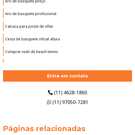
Aro de basquete preço
Aro de basquete profissional
Catraca para poste de vôlei
Cesta de basquete oficial altura
Comprar rede de beach tennis
Comprar tabela de basquete oficial
Entre em contato
Empresa de piso monolítico
Estrutura de basquete
(11) 4628-1860
(11) 97050-7281
Estrutura de basquete oficial
Estrutura para cesta de basquete
Páginas relacionadas
Estrutura para tabela de basquete