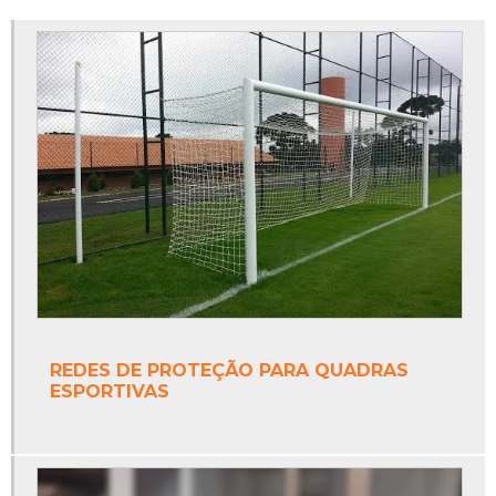
Estrutura para tabela de basquete oficial
Fábrica de redes para quadras esportivas
Fábrica de tabela de basquete oficial
Fábrica de tinta epóxi
Fábrica de tinta epóxi para piso
Fábrica de trave de futsal
Fabricante de tinta epóxi
Fabricante de tinta epóxi piso
REDES DE PROTEÇÃO PARA QUADRAS
ESPORTIVAS
Fabricantes de redes de tenis
Fabricantes de tintas poliuretano
Onde vende trave de futsal