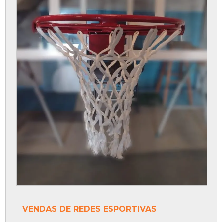
Piso monolítico
Piso monolítico antiderrapante
Piso monolítico área externa
Piso monolítico borracha
Piso monolítico emborrachado
Piso monolítico epóxi
Piso monolítico externo
Piso monolítico para playground
Piso para quadra poliesportiva
Poste de vôlei oficial
VENDAS DE REDES ESPORTIVAS