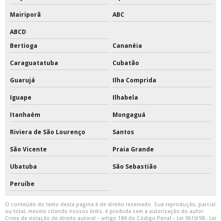
Tinta para pintar quadras esportivas
Mairiporã
ABC
Tinta para pintura de quadras
ABCD
Bertioga
Cananéia
Tinta para quadras
Caraguatatuba
Cubatão
Tinta para quadras esportivas
Guarujá
Ilha Comprida
Tinta poliuretano 18 litros
Iguape
Ilhabela
Tinta poliuretano alifático
Itanhaém
Mongaguá
Riviera de São Lourenço
Santos
Tinta poliuretano para piso de concreto
São Vicente
Praia Grande
Tinta poliuretano pu
Ubatuba
São Sebastião
Tinta pu
Peruíbe
Tinta pu branca brilhante
O conteúdo do texto desta página é de direito reservado. Sua reprodução, parcial
ou total, mesmo citando nossos links, é proibida sem a autorização do autor.
Tinta pu branco fosco
Crime de violação de direito autoral – artigo 184 do Código Penal –
Lei 9610/98 - Lei