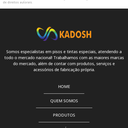
de direitos autorais
.
Tinta pu branco puro
Tinta pu cinza
Tinta pu cinza claro
Tinta pu cinza escuro
Somos especialistas em pisos e tintas especiais, atendendo a
Tinta pu cinza grafite
todo o mercado nacional! Trabalhamos com as maiores marcas
do mercado, além de contar com produtos, serviços e
Tinta pu com catalisador
acessórios de fabricação própria.
Tinta pu com verniz
HOME
Tinta pu fosca
QUEM SOMOS
Tinta pu para piso
PRODUTOS
Tinta pu para piso 18 litros