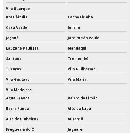
Vila Buarque
Rede para trave de futsal
Brasilândia
Cachoeirinha
Redes de proteção para quadras esportivas
Casa Verde
Imirim
Redes de tenis de quadra
Jaçanã
Jardim São Paulo
Redes esportivas
Lauzane Paulista
Mandaqui
Santana
Tremembé
Redes esportivas de proteção
Tucuruvi
Vila Guilherme
Redes esportivas para quadras
Vila Gustavo
Vila Maria
Redes esportivas sob medida
Vila Medeiros
Reformas em quadras esportivas
Água Branca
Bairro do Limão
Barra Funda
Alto da Lapa
Tabela de basquete acrilico oficial preço
Alto de Pinheiros
Butantã
Tabela de basquete com estrutura de ferro
Freguesia do Ó
Jaguaré