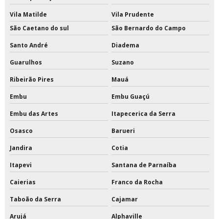
Tinta epóxi industrial para metal
Vila Matilde
Vila Prudente
Tinta epóxi industrial para piso
São Caetano do sul
São Bernardo do Campo
Tinta epóxi para escada de concreto
Santo André
Diadema
Guarulhos
Suzano
Tinta epóxi para estrutura metálica
Ribeirão Pires
Mauá
Tinta epóxi para metal
Embu
Embu Guaçú
Tinta epóxi para parede
Embu das Artes
Itapecerica da Serra
Tinta epóxi para parede externa
Osasco
Barueri
Tinta epóxi para piso externo
Jandira
Cotia
Itapevi
Santana de Parnaíba
Tinta epóxi pu para piso
Caierias
Franco da Rocha
Tinta epóxi rendimento por m2
Taboão da Serra
Cajamar
Tinta para pintar quadras
Arujá
Alphaville