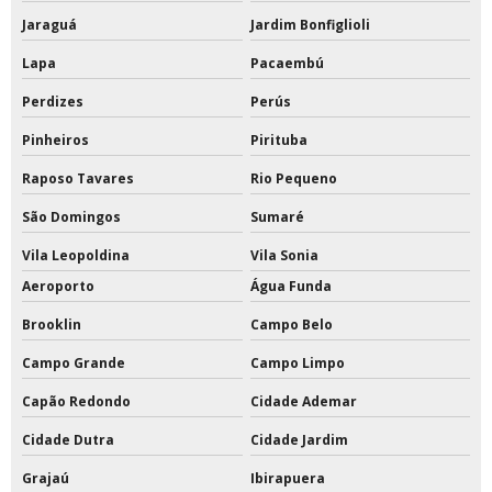
Tabela de basquete com estrutura preço
Jaraguá
Jardim Bonfiglioli
Tabela de basquete oficial
Lapa
Pacaembú
Tabela de basquete oficial a venda
Perdizes
Perús
Pinheiros
Pirituba
Tabela de basquete oficial acrílico
Raposo Tavares
Rio Pequeno
Tabela de basquete oficial com suporte
São Domingos
Sumaré
Tabela de basquete oficial de acrílico preço
Vila Leopoldina
Vila Sonia
Tabela de basquete oficial em vidro temperado
Aeroporto
Água Funda
Brooklin
Campo Belo
Tabela de basquete oficial movel
Campo Grande
Campo Limpo
Tabelas de basquete móvel
Capão Redondo
Cidade Ademar
Tabelas de basquete para condomínios
Cidade Dutra
Cidade Jardim
Tabelas de basquete profissional
Grajaú
Ibirapuera