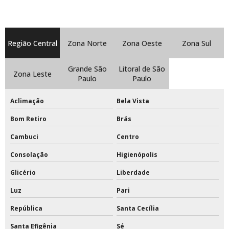
Preço tabela de basquete oficial em acrílico
Preço tinta epóxi para quadras esportivas
Região Central
Zona Norte
Zona Oeste
Zona Sul
Primer pu
Grande São
Litoral de São
Primer pu para madeira
Zona Leste
Paulo
Paulo
Quanto custa tabela de basquete oficial
Aclimação
Bela Vista
Rede de beach tennis
Bom Retiro
Brás
Cambuci
Centro
Rede de beach tennis completa
Consolação
Higienópolis
Rede de beach tennis oficial
Glicério
Liberdade
Rede de beach tennis profissional
Luz
Pari
Rede de tênis preço
República
Santa Cecília
Rede de tênis profissional
Santa Efigênia
Sé