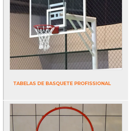
Fábrica de tabela de basquete oficial
Fábrica de tinta epóxi
Fábrica de tinta epóxi para piso
Fábrica de trave de futsal
Fabricante de tinta epóxi
Fabricante de tinta epóxi piso
Fabricantes de redes de tenis
TABELAS DE BASQUETE PROFISSIONAL
Fabricantes de tintas poliuretano
Onde vende trave de futsal
Piso monolítico
Piso monolítico antiderrapante