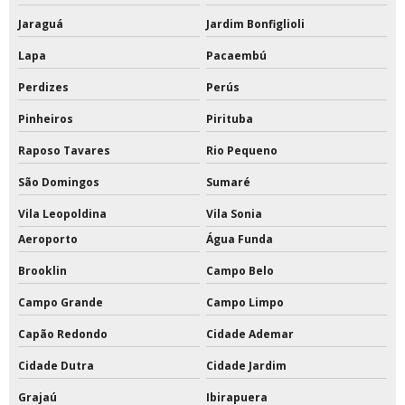
Tabela de basquete oficial a venda
Jaraguá
Jardim Bonfiglioli
Tabela de basquete oficial acrílico
Lapa
Pacaembú
Tabela de basquete oficial com suporte
Perdizes
Perús
Pinheiros
Pirituba
Tabela de basquete oficial de acrílico preço
Raposo Tavares
Rio Pequeno
Tabela de basquete oficial em vidro temperado
São Domingos
Sumaré
Tabela de basquete oficial movel
Vila Leopoldina
Vila Sonia
Tabelas de basquete móvel
Aeroporto
Água Funda
Brooklin
Campo Belo
Tabelas de basquete para condomínios
Campo Grande
Campo Limpo
Tabelas de basquete profissional
Capão Redondo
Cidade Ademar
Tampa para poste de vôlei
Cidade Dutra
Cidade Jardim
Tinta a base de pu
Grajaú
Ibirapuera