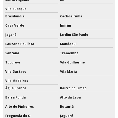
Vila Buarque
Redes de tenis de quadra
Brasilândia
Cachoeirinha
Redes esportivas
Casa Verde
Imirim
Redes esportivas de proteção
Jaçanã
Jardim São Paulo
Redes esportivas para quadras
Lauzane Paulista
Mandaqui
Santana
Tremembé
Redes esportivas sob medida
Tucuruvi
Vila Guilherme
Reformas em quadras esportivas
Vila Gustavo
Vila Maria
Tabela de basquete acrilico oficial preço
Vila Medeiros
Tabela de basquete com estrutura de ferro
Água Branca
Bairro do Limão
Barra Funda
Alto da Lapa
Tabela de basquete com estrutura preço
Alto de Pinheiros
Butantã
Tabela de basquete oficial
Freguesia do Ó
Jaguaré