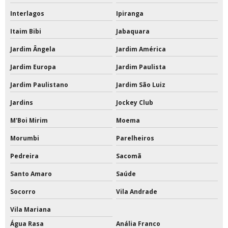
Tinta acrílica a base de água
Interlagos
Ipiranga
Itaim Bibi
Jabaquara
Tinta acrílica a base de água 18 litros
Jardim Ângela
Jardim América
Tinta acrílica interna e externa
Jardim Europa
Jardim Paulista
Tinta acrílica para quadra
Jardim Paulistano
Jardim São Luiz
Tinta acrílica para quadra poliesportiva
Jardins
Jockey Club
Tinta de poliuretano
M'Boi Mirim
Moema
Morumbi
Parelheiros
Tinta de poliuretano para piso
Pedreira
Sacomã
Tinta de poliuretano para piso externo
Santo Amaro
Saúde
Tinta epóxi a base de solvente 18 litros
Socorro
Vila Andrade
Tinta epóxi a base de solvente com catalisador
Vila Mariana
Água Rasa
Anália Franco
Tinta epóxi área externa