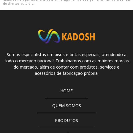
de direitos autorais
.
Tinta pu cinza claro
Tinta pu cinza escuro
Tinta pu cinza grafite
Tinta pu com catalisador
Somos especialistas em pisos e tintas especiais, atendendo a
todo o mercado nacional! Trabalhamos com as maiores marcas
Tinta pu com verniz
do mercado, além de contar com produtos, serviços e
acessórios de fabricação própria.
Tinta pu fosca
Tinta pu para piso
HOME
Tinta pu para piso 18 litros
QUEM SOMOS
Tinta pu para piso cinza
PRODUTOS
Tinta pu para piso de concreto