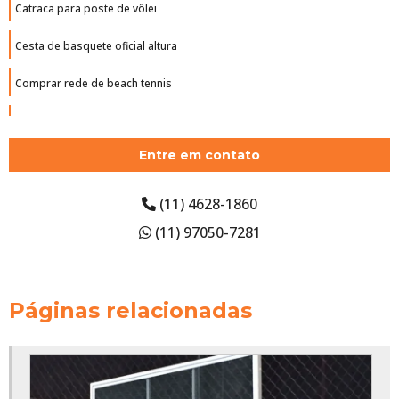
Catraca para poste de vôlei
Cesta de basquete oficial altura
Comprar rede de beach tennis
Comprar tabela de basquete oficial
Entre em contato
Empresa de piso monolítico
Estrutura de basquete
(11) 4628-1860
(11) 97050-7281
Estrutura de basquete oficial
Estrutura para cesta de basquete
Páginas relacionadas
Estrutura para tabela de basquete
Estrutura para tabela de basquete oficial
Fábrica de redes para quadras esportivas