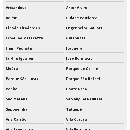
Aricanduva
Artur Alvim
Tinta epóxi base solvente
Belém
Cidade Patriarca
Tinta epóxi base solvente preço
Cidade Tiradentes
Engenheiro Goulart
Tinta epóxi branca
Ermelino Matarazzo
Guianazes
Tinta epóxi com catalisador
Itaim Paulista
Itaquera
Jardim Iguatemi
José Bonifácio
Tinta epóxi com catalisador preço
Moóca
Parque do Carmo
Tinta epóxi ferro
Parque São Lucas
Parque São Rafael
Tinta epóxi fosca
Penha
Ponte Rasa
Tinta epóxi impermeabilizante
São Mateus
São Miguel Paulista
Tinta epóxi industrial para metal
Sapopemba
Tatuapé
Vila Carrão
Vila Curuçá
Tinta epóxi industrial para piso
Vila Esperança
Vila Formosa