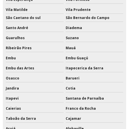
Tinta epóxi para escada de concreto
Vila Matilde
Vila Prudente
Tinta epóxi para estrutura metálica
São Caetano do sul
São Bernardo do Campo
Tinta epóxi para metal
Santo André
Diadema
Guarulhos
Suzano
Tinta epóxi para parede
Ribeirão Pires
Mauá
Tinta epóxi para parede externa
Embu
Embu Guaçú
Tinta epóxi para piso externo
Embu das Artes
Itapecerica da Serra
Tinta epóxi pu para piso
Osasco
Barueri
Tinta epóxi rendimento por m2
Jandira
Cotia
Itapevi
Santana de Parnaíba
Tinta para pintar quadras
Caierias
Franco da Rocha
Tinta para pintar quadras esportivas
Taboão da Serra
Cajamar
Tinta para pintura de quadras
Arujá
Alphaville