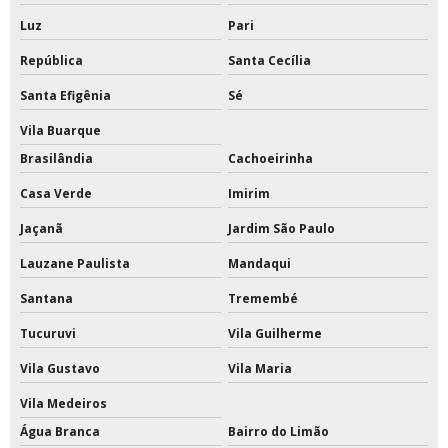
Quanto custa tabela de basquete oficial
Luz
Pari
Rede de beach tennis
República
Santa Cecília
Rede de beach tennis completa
Santa Efigênia
Sé
Vila Buarque
Rede de beach tennis oficial
Brasilândia
Cachoeirinha
Rede de beach tennis profissional
Casa Verde
Imirim
Rede de tênis preço
Jaçanã
Jardim São Paulo
Rede de tênis profissional
Lauzane Paulista
Mandaqui
Santana
Tremembé
Rede para trave de futsal
Tucuruvi
Vila Guilherme
Redes de proteção para quadras esportivas
Vila Gustavo
Vila Maria
Redes de tenis de quadra
Vila Medeiros
Redes esportivas
Água Branca
Bairro do Limão