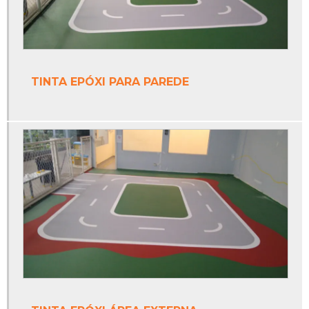
Fábrica de tinta epóxi para piso
Fábrica de trave de futsal
Fabricante de tinta epóxi
TINTA EPÓXI PARA PAREDE
Fabricante de tinta epóxi piso
Fabricantes de redes de tenis
Fabricantes de tintas poliuretano
Onde vende trave de futsal
Piso monolítico
Piso monolítico antiderrapante
Piso monolítico área externa
Piso monolítico borracha