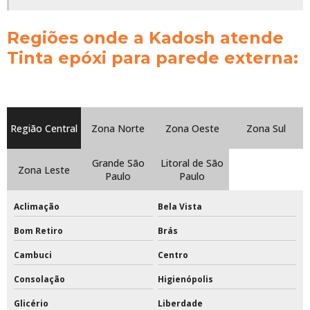
Poste para rede de voleibol
Regiões onde a Kadosh atende
Tinta epóxi para parede externa:
Poste para vôlei
Poste para vôlei de quadra
Poste para voleibol
Região Central
Zona Norte
Zona Oeste
Zona Sul
Preço da tinta epóxi
Grande São
Litoral de São
Zona Leste
Preço de trave de futebol de campo
Paulo
Paulo
Preço tabela de basquete oficial em acrílico
Aclimação
Bela Vista
Preço tinta epóxi para quadras esportivas
Bom Retiro
Brás
Cambuci
Centro
Primer pu
Consolação
Higienópolis
Primer pu para madeira
Glicério
Liberdade