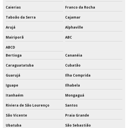
Caierias
Franco da Rocha
Tinta epóxi para parede
Taboão da Serra
Cajamar
Tinta epóxi para parede externa
Arujá
Alphaville
Tinta epóxi para piso externo
Mairiporã
ABC
Tinta epóxi pu para piso
ABCD
Bertioga
Cananéia
Tinta epóxi rendimento por m2
Caraguatatuba
Cubatão
Tinta para pintar quadras
Guarujá
Ilha Comprida
Tinta para pintar quadras esportivas
Iguape
Ilhabela
Tinta para pintura de quadras
Itanhaém
Mongaguá
Riviera de São Lourenço
Santos
Tinta para quadras
São Vicente
Praia Grande
Tinta para quadras esportivas
Ubatuba
São Sebastião