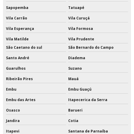
Tinta epóxi branca
Sapopemba
Tatuapé
Vila Carrão
Vila Curuçá
Tinta epóxi com catalisador
Vila Esperança
Vila Formosa
Tinta epóxi com catalisador preço
Vila Matilde
Vila Prudente
Tinta epóxi ferro
São Caetano do sul
São Bernardo do Campo
Tinta epóxi fosca
Santo André
Diadema
Guarulhos
Suzano
Tinta epóxi impermeabilizante
Ribeirão Pires
Mauá
Tinta epóxi industrial para metal
Embu
Embu Guaçú
Tinta epóxi industrial para piso
Embu das Artes
Itapecerica da Serra
Tinta epóxi para escada de concreto
Osasco
Barueri
Tinta epóxi para estrutura metálica
Jandira
Cotia
Itapevi
Santana de Parnaíba
Tinta epóxi para metal