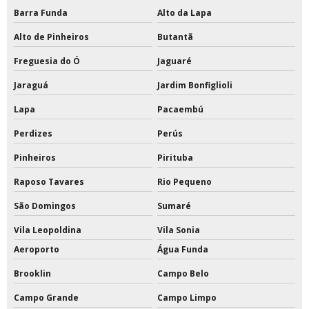
Barra Funda
Alto da Lapa
Redes esportivas de proteção
Alto de Pinheiros
Butantã
Redes esportivas para quadras
Freguesia do Ó
Jaguaré
Redes esportivas sob medida
Jaraguá
Jardim Bonfiglioli
Reformas em quadras esportivas
Lapa
Pacaembú
Tabela de basquete acrilico oficial preço
Perdizes
Perús
Pinheiros
Pirituba
Tabela de basquete com estrutura de ferro
Raposo Tavares
Rio Pequeno
Tabela de basquete com estrutura preço
São Domingos
Sumaré
Tabela de basquete oficial
Vila Leopoldina
Vila Sonia
Tabela de basquete oficial a venda
Aeroporto
Água Funda
Brooklin
Campo Belo
Tabela de basquete oficial acrílico
Campo Grande
Campo Limpo
Tabela de basquete oficial com suporte