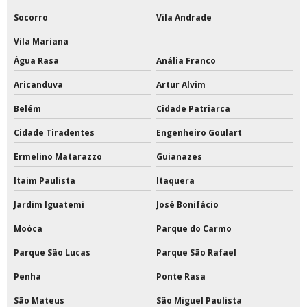
Tinta acrílica interna e externa
Socorro
Vila Andrade
Tinta acrílica para quadra
Vila Mariana
Água Rasa
Anália Franco
Tinta acrílica para quadra poliesportiva
Aricanduva
Artur Alvim
Tinta de poliuretano
Belém
Cidade Patriarca
Tinta de poliuretano para piso
Cidade Tiradentes
Engenheiro Goulart
Tinta de poliuretano para piso externo
Ermelino Matarazzo
Guianazes
Tinta epóxi a base de solvente 18 litros
Itaim Paulista
Itaquera
Jardim Iguatemi
José Bonifácio
Tinta epóxi a base de solvente com catalisador
Moóca
Parque do Carmo
Tinta epóxi área externa
Parque São Lucas
Parque São Rafael
Tinta epóxi base solvente
Penha
Ponte Rasa
Tinta epóxi base solvente preço
São Mateus
São Miguel Paulista