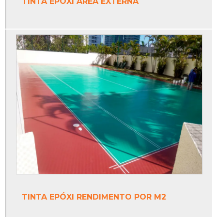
TINTA EPÓXI ÁREA EXTERNA
Piso monolítico emborrachado
Piso monolítico epóxi
Piso monolítico externo
Piso monolítico para playground
Piso para quadra poliesportiva
Poste de vôlei oficial
Poste de vôlei profissional
Poste móvel para vôlei
Poste para rede de beach tennis
Poste para rede de vôlei
TINTA EPÓXI RENDIMENTO POR M2
Poste para rede de vôlei oficial