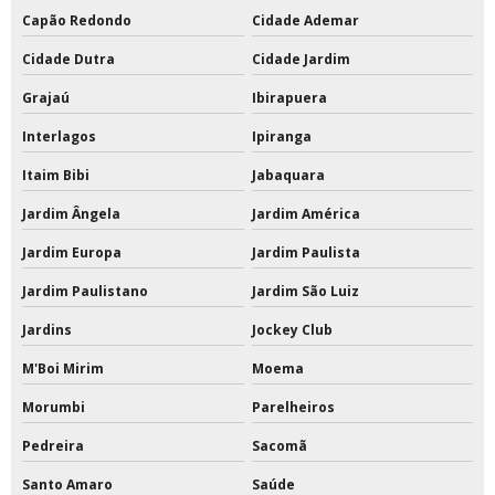
Capão Redondo
Cidade Ademar
Tabela de basquete oficial de acrílico preço
Cidade Dutra
Cidade Jardim
Tabela de basquete oficial em vidro temperado
Grajaú
Ibirapuera
Tabela de basquete oficial movel
Interlagos
Ipiranga
Itaim Bibi
Jabaquara
Tabelas de basquete móvel
Jardim Ângela
Jardim América
Tabelas de basquete para condomínios
Jardim Europa
Jardim Paulista
Tabelas de basquete profissional
Jardim Paulistano
Jardim São Luiz
Tampa para poste de vôlei
Jardins
Jockey Club
Tinta a base de pu
M'Boi Mirim
Moema
Morumbi
Parelheiros
Tinta acrílica a base de água
Pedreira
Sacomã
Tinta acrílica a base de água 18 litros
Santo Amaro
Saúde