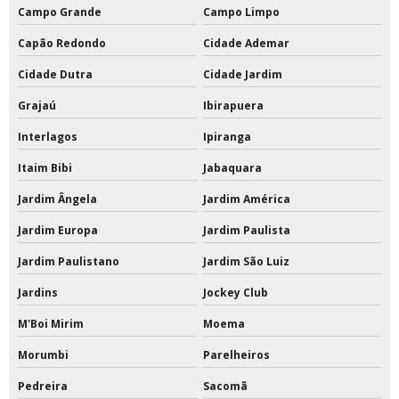
Campo Grande
Campo Limpo
Tampa para poste de vôlei
Capão Redondo
Cidade Ademar
Tinta a base de pu
Cidade Dutra
Cidade Jardim
Tinta acrílica a base de água
Grajaú
Ibirapuera
Tinta acrílica a base de água 18 litros
Interlagos
Ipiranga
Tinta acrílica interna e externa
Itaim Bibi
Jabaquara
Jardim Ângela
Jardim América
Tinta acrílica para quadra
Jardim Europa
Jardim Paulista
Tinta acrílica para quadra poliesportiva
Jardim Paulistano
Jardim São Luiz
Tinta de poliuretano
Jardins
Jockey Club
Tinta de poliuretano para piso
M'Boi Mirim
Moema
Tinta de poliuretano para piso externo
Morumbi
Parelheiros
Pedreira
Sacomã
Tinta epóxi a base de solvente 18 litros