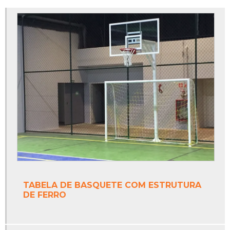
Estrutura para tabela de basquete oficial
Fábrica de redes para quadras esportivas
Fábrica de tabela de basquete oficial
Fábrica de tinta epóxi
Fábrica de tinta epóxi para piso
Fábrica de trave de futsal
Fabricante de tinta epóxi
Fabricante de tinta epóxi piso
Fabricantes de redes de tenis
TABELA DE BASQUETE COM ESTRUTURA
DE FERRO
Fabricantes de tintas poliuretano
Onde vende trave de futsal