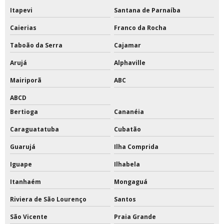
Tinta para pintar quadras esportivas
Itapevi
Santana de Parnaíba
Caierias
Franco da Rocha
Tinta para pintura de quadras
Taboão da Serra
Cajamar
Tinta para quadras
Arujá
Alphaville
Tinta para quadras esportivas
Mairiporã
ABC
Tinta poliuretano 18 litros
ABCD
Bertioga
Cananéia
Tinta poliuretano alifático
Caraguatatuba
Cubatão
Tinta poliuretano para piso de concreto
Guarujá
Ilha Comprida
Tinta poliuretano pu
Iguape
Ilhabela
Tinta pu
Itanhaém
Mongaguá
Tinta pu branca brilhante
Riviera de São Lourenço
Santos
São Vicente
Praia Grande
Tinta pu branco fosco