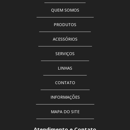
Tinta pu para piso cinza
QUEM SOMOS
Tinta pu para piso de concreto
PRODUTOS
Tinta pu para piso de quadras esportivas alta resistência
Tinta pu para piso industrial
ACESSÓRIOS
Tinta pu para piso rendimento
SERVIÇOS
Tinta pu piso externo
LINHAS
Tinta pu preto fosco
CONTATO
Trave de futebol de campo
INFORMAÇÕES
Trave de futebol de campo oficial
Trave de futsal profissional
MAPA DO SITE
Vendas de redes esportivas
Atendimento e Contato