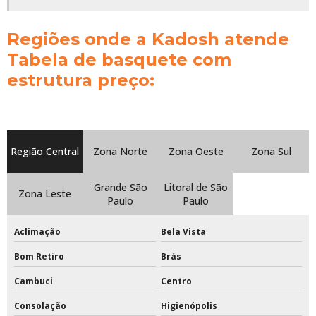
Preço tabela de basquete oficial em acrílico
Regiões onde a Kadosh atende
Preço tinta epóxi para quadras esportivas
Tabela de basquete com
Primer pu
estrutura preço:
Primer pu para madeira
Quanto custa tabela de basquete oficial
Região Central
Zona Norte
Zona Oeste
Zona Sul
Rede de beach tennis
Grande São
Litoral de São
Rede de beach tennis completa
Zona Leste
Paulo
Paulo
Rede de beach tennis oficial
Aclimação
Bela Vista
Rede de beach tennis profissional
Bom Retiro
Brás
Rede de tênis preço
Cambuci
Centro
Consolação
Higienópolis
Rede de tênis profissional