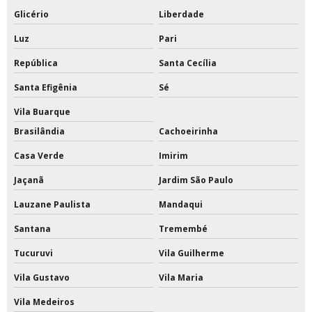
Glicério
Liberdade
Rede para trave de futsal
Luz
Pari
Redes de proteção para quadras esportivas
República
Santa Cecília
Redes de tenis de quadra
Santa Efigênia
Sé
Redes esportivas
Vila Buarque
Brasilândia
Cachoeirinha
Redes esportivas de proteção
Casa Verde
Imirim
Redes esportivas para quadras
Jaçanã
Jardim São Paulo
Redes esportivas sob medida
Lauzane Paulista
Mandaqui
Reformas em quadras esportivas
Santana
Tremembé
Tucuruvi
Vila Guilherme
Tabela de basquete acrilico oficial preço
Vila Gustavo
Vila Maria
Tabela de basquete com estrutura de ferro
Vila Medeiros