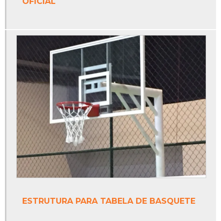
Poste de vôlei profissional
OFICIAL
Poste móvel para vôlei
Poste para rede de beach tennis
Poste para rede de vôlei
Poste para rede de vôlei oficial
Poste para rede de voleibol
Poste para vôlei
Poste para vôlei de quadra
Poste para voleibol
Preço da tinta epóxi
ESTRUTURA PARA TABELA DE BASQUETE
Preço de trave de futebol de campo