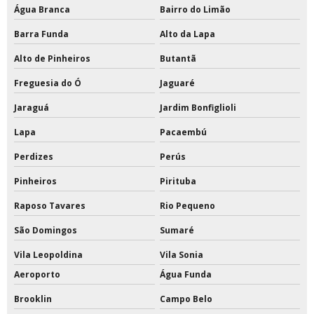
Tabela de basquete com estrutura preço
Água Branca
Bairro do Limão
Tabela de basquete oficial
Barra Funda
Alto da Lapa
Alto de Pinheiros
Butantã
Tabela de basquete oficial a venda
Freguesia do Ó
Jaguaré
Tabela de basquete oficial acrílico
Jaraguá
Jardim Bonfiglioli
Tabela de basquete oficial com suporte
Lapa
Pacaembú
Tabela de basquete oficial de acrílico preço
Perdizes
Perús
Tabela de basquete oficial em vidro temperado
Pinheiros
Pirituba
Raposo Tavares
Rio Pequeno
Tabela de basquete oficial movel
São Domingos
Sumaré
Tabelas de basquete móvel
Vila Leopoldina
Vila Sonia
Tabelas de basquete para condomínios
Aeroporto
Água Funda
Tabelas de basquete profissional
Brooklin
Campo Belo