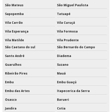
Tinta epóxi industrial para metal
São Mateus
São Miguel Paulista
Tinta epóxi industrial para piso
Sapopemba
Tatuapé
Tinta epóxi para escada de concreto
Vila Carrão
Vila Curuçá
Vila Esperança
Vila Formosa
Tinta epóxi para estrutura metálica
Vila Matilde
Vila Prudente
Tinta epóxi para metal
São Caetano do sul
São Bernardo do Campo
Tinta epóxi para parede
Santo André
Diadema
Tinta epóxi para parede externa
Guarulhos
Suzano
Ribeirão Pires
Mauá
Tinta epóxi para piso externo
Embu
Embu Guaçú
Tinta epóxi pu para piso
Embu das Artes
Itapecerica da Serra
Tinta epóxi rendimento por m2
Osasco
Barueri
Tinta para pintar quadras
Jandira
Cotia