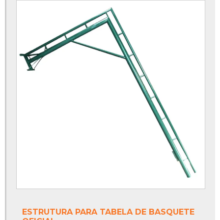
Piso monolítico
Piso monolítico antiderrapante
Piso monolítico área externa
Piso monolítico borracha
Piso monolítico emborrachado
Piso monolítico epóxi
Piso monolítico externo
Piso monolítico para playground
Piso para quadra poliesportiva
Poste de vôlei oficial
ESTRUTURA PARA TABELA DE BASQUETE