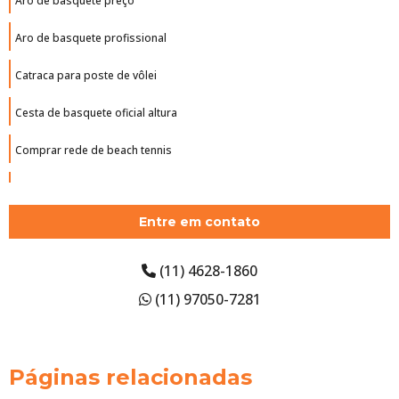
Aro de basquete preço
Aro de basquete profissional
Catraca para poste de vôlei
Cesta de basquete oficial altura
Comprar rede de beach tennis
Comprar tabela de basquete oficial
Entre em contato
Empresa de piso monolítico
Estrutura de basquete
(11) 4628-1860
(11) 97050-7281
Estrutura de basquete oficial
Estrutura para cesta de basquete
Páginas relacionadas
Estrutura para tabela de basquete