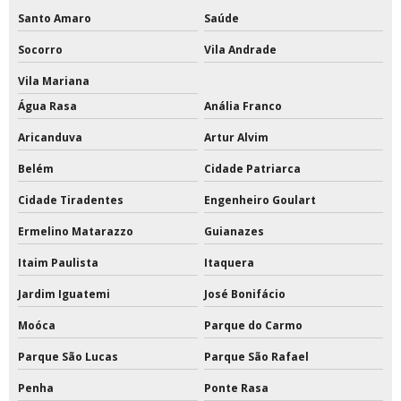
Santo Amaro
Saúde
Tinta epóxi a base de solvente com catalisador
Socorro
Vila Andrade
Tinta epóxi área externa
Vila Mariana
Tinta epóxi base solvente
Água Rasa
Anália Franco
Aricanduva
Artur Alvim
Tinta epóxi base solvente preço
Belém
Cidade Patriarca
Tinta epóxi branca
Cidade Tiradentes
Engenheiro Goulart
Tinta epóxi com catalisador
Ermelino Matarazzo
Guianazes
Tinta epóxi com catalisador preço
Itaim Paulista
Itaquera
Tinta epóxi ferro
Jardim Iguatemi
José Bonifácio
Moóca
Parque do Carmo
Tinta epóxi fosca
Parque São Lucas
Parque São Rafael
Tinta epóxi impermeabilizante
Penha
Ponte Rasa